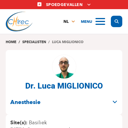
Overslaan
SPOEDGEVALLEN
en
naar
Display
MENU
de
NL
inhoud
FR
gaan
EN
HOME
SPECIALISTEN
LUCA MIGLIONICO
Dr. Luca MIGLIONICO
SPECIALITEITEN
Anesthesie
Site(s)
Basiliek