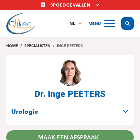
Overslaan
SPOEDGEVALLEN
en
naar
Display
MENU
de
NL
inhoud
FR
gaan
EN
HOME
SPECIALISTEN
INGE PEETERS
Dr. Inge PEETERS
SPECIALITEITEN
Urologie
MAAK EEN AFSPRAAK