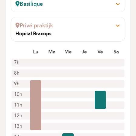
Basilique
Pangaert, 37-47
1083 Bruxelles (Ganshoren)
Privé praktijk
Boek online een afspraak
Hopital Bracops
Rue Docteur Huet 79
1070 ANDERLECHT
Lu
Ma
Me
Je
Ve
Sa
7h
8h
9h
10h
11h
12h
13h