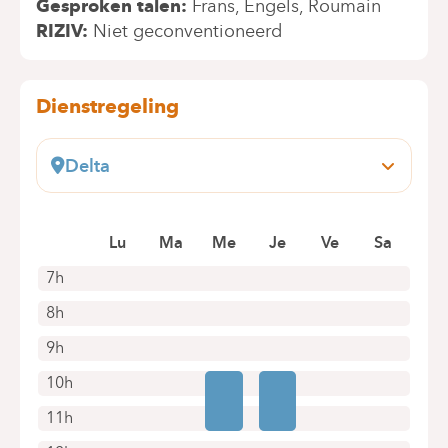
Gesproken talen
Frans
Engels
Roumain
RIZIV
Niet geconventioneerd
Dienstregeling
Delta
Boulevard du Triomphe, 201
1160 Bruxelles (Auderghem)
Lu
Ma
Me
Je
Ve
Sa
+32 2 434 81 17
Alleen telefonische afspraken
7h
8h
9h
10h
11h