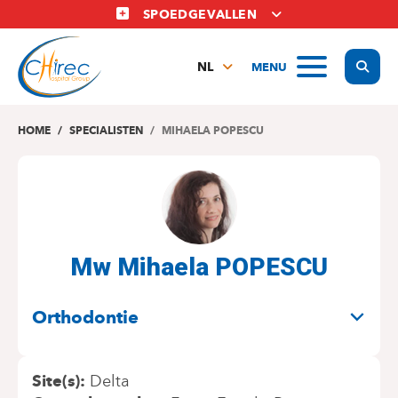
Overslaan
SPOEDGEVALLEN
en
naar
Display
MENU
de
NL
inhoud
FR
gaan
EN
HOME
SPECIALISTEN
MIHAELA POPESCU
Mw Mihaela POPESCU
SPECIALITEITEN
Orthodontie
Site(s)
Delta