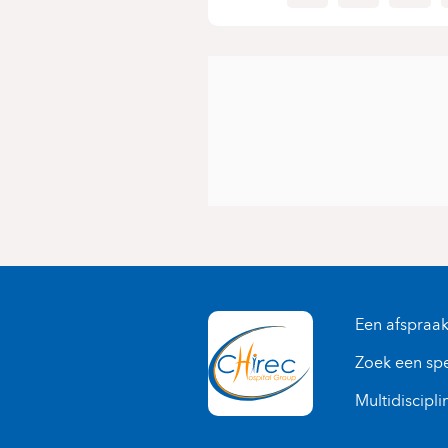
Een afspraa
Zoek een spe
Multidiscipli