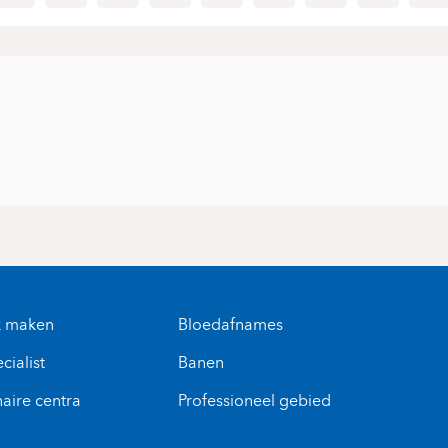
k maken
Bloedafnames
cialist
Banen
naire centra
Professioneel gebied