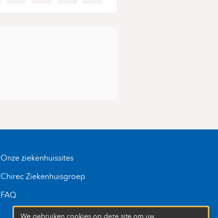
Onze ziekenhuissites
Chirec Ziekenhuisgroep
FAQ
We gebruiken cookies op deze site om uw