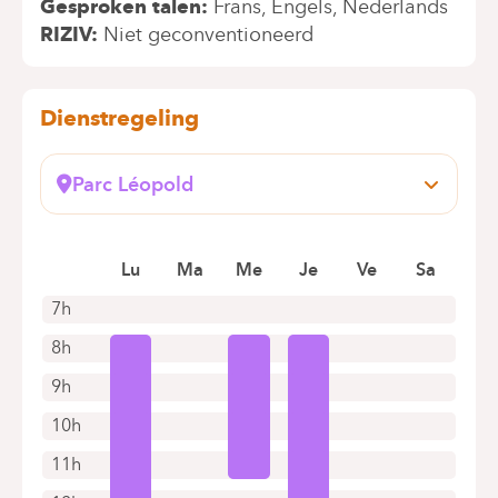
Gesproken talen
Frans
Engels
Nederlands
RIZIV
Niet geconventioneerd
Dienstregeling
Parc Léopold
Rue du Trône, 100
1050 Bruxelles (Ixelles)
Lu
Ma
Me
Je
Ve
Sa
+32 2 434 81 03
Alleen telefonische afspraken
7h
8h
9h
10h
11h