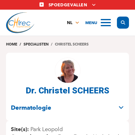
Overslaan
SPOEDGEVALLEN
en
naar
Display
MENU
de
NL
inhoud
FR
gaan
EN
HOME
SPECIALISTEN
CHRISTEL SCHEERS
Dr. Christel SCHEERS
SPECIALITEITEN
Dermatologie
Site(s)
Park Leopold