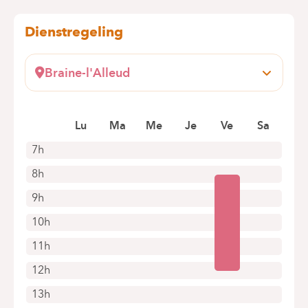
Dienstregeling
Braine-l'Alleud
Wayez, 35
1420 Braine l'Alleud
Lu
Ma
Me
Je
Ve
Sa
+32 2 434 94 30
Alleen telefonische afspraken
7h
8h
9h
10h
11h
12h
13h