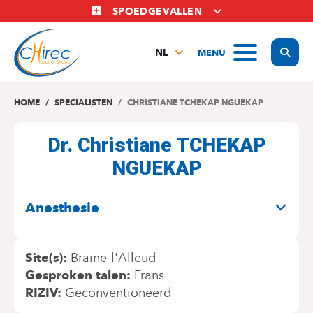
Overslaan
SPOEDGEVALLEN
en
naar
Display
MENU
de
NL
inhoud
FR
gaan
EN
HOME
SPECIALISTEN
CHRISTIANE TCHEKAP NGUEKAP
Dr. Christiane TCHEKAP
NGUEKAP
SPECIALITEITEN
Anesthesie
Site(s)
Braine-l'Alleud
Gesproken talen
Frans
RIZIV
Geconventioneerd