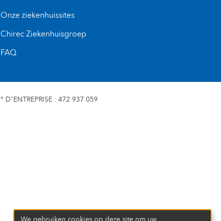
Onze ziekenhuissites
Chirec Ziekenhuisgroep
FAQ
D’ENTREPRISE : 472 937 059
We gebruiken cookies op deze site om uw