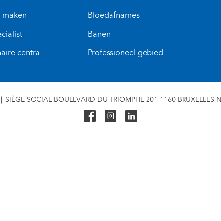
k maken
Bloedafnames
cialist
Banen
naire centra
Professioneel gebied
SIÈGE SOCIAL BOULEVARD DU TRIOMPHE 201 1160 BRUXELLES N° 