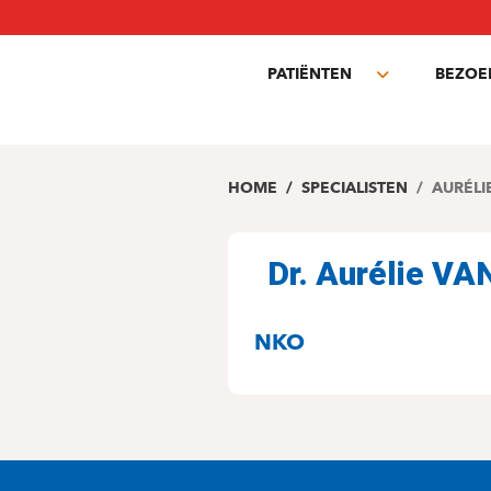
Overslaan
en
naar
PATIËNTEN
BEZOE
de
Toggle
inhoud
submenu
gaan
HOME
SPECIALISTEN
AURÉLI
Dr. Aurélie V
SPECIALITEITE
NKO