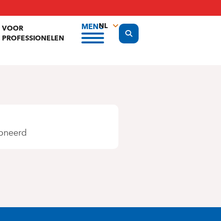
NL
MENU
VOOR
Display the search form
PROFESSIONELEN
FR
EN
oneerd