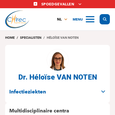
Overslaan
SPOEDGEVALLEN
en
naar
Display
MENU
de
NL
inhoud
FR
gaan
EN
HOME
SPECIALISTEN
HÉLOÏSE VAN NOTEN
Dr. Héloïse VAN NOTEN
SPECIALITEITEN
Infectieziekten
Multidisciplinaire centra