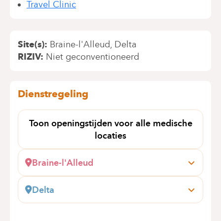
Travel Clinic
Site(s)
Braine-l'Alleud
Delta
RIZIV
Niet geconventioneerd
Dienstregeling
Toon openingstijden voor alle medische
locaties
Braine-l'Alleud
Wayez, 35
1420 Braine l'Alleud
Delta
+32 2 434 92 39
Boulevard du Triomphe, 201
1160 Bruxelles (Auderghem)
Alleen telefonische afspraken