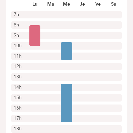
Lu
Ma
Me
Je
Ve
Sa
+32 2 434 81 17
Alleen telefonische afspraken
7h
8h
9h
10h
11h
12h
13h
14h
15h
16h
17h
18h