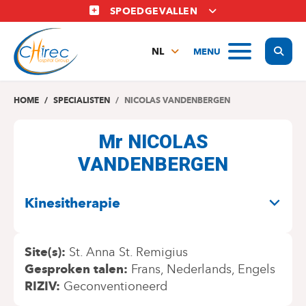
Overslaan
SPOEDGEVALLEN
en
naar
Display
MENU
de
NL
inhoud
FR
gaan
EN
HOME
SPECIALISTEN
NICOLAS VANDENBERGEN
Mr NICOLAS
VANDENBERGEN
SPECIALITEITEN
Kinesitherapie
Site(s)
St. Anna St. Remigius
Gesproken talen
Frans
Nederlands
Engels
RIZIV
Geconventioneerd