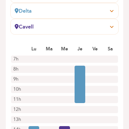
Delta
Boulevard du Triomphe, 201
1160 Auderghem
Cavell
Boek online een afspraak
Général Lotz, 37
1180 Bruxelles (Uccle)
Boek online een afspraak
Lu
Ma
Me
Je
Ve
Sa
7h
8h
9h
10h
11h
12h
13h