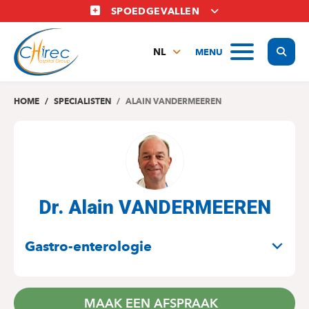
Overslaan
SPOEDGEVALLEN
en
naar
Display
MENU
de
NL
inhoud
FR
gaan
EN
HOME
SPECIALISTEN
ALAIN VANDERMEEREN
Dr. Alain VANDERMEEREN
SPECIALITEITEN
Gastro-enterologie
MAAK EEN AFSPRAAK