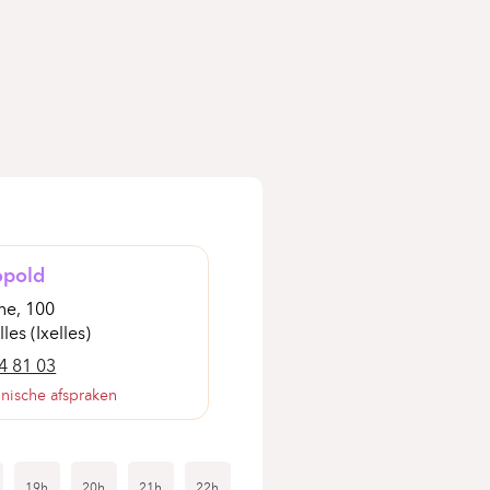
opold
ne, 100
les (Ixelles)
4 81 03
onische afspraken
19h
20h
21h
22h