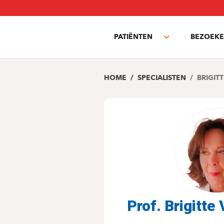
Overslaan
en
naar
PATIËNTEN
BEZOEKE
de
Toggle
inhoud
submenu
gaan
HOME
SPECIALISTEN
BRIGIT
Prof. Brigitt