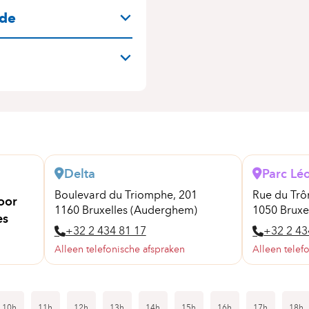
N
nde
Delta
Parc Lé
Boulevard du Triomphe, 201
Rue du Trô
oor
1160 Bruxelles (Auderghem)
1050 Bruxel
es
+32 2 434 81 17
+32 2 43
Alleen telefonische afspraken
Alleen telef
10h
11h
12h
13h
14h
15h
16h
17h
18h