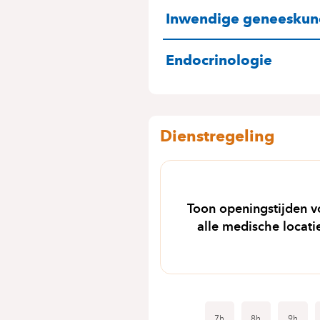
SPECIALITEITE
Inwendige geneesku
Endocrinologie
Dienstregeling
Toon openingstijden v
alle medische locati
7h
8h
9h