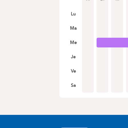
Lu
Ma
Me
Je
Ve
Sa