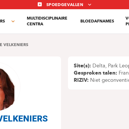
SPOEDGEVALLEN
MULTIDISCIPLINAIRE
V
RS
BLOEDAFNAMES
Toggle
CENTRA
P
submenu
TE VELKENIERS
Site(s)
Delta
Park Leo
Gesproken talen
Fran
RIZIV
Niet geconventi
e VELKENIERS