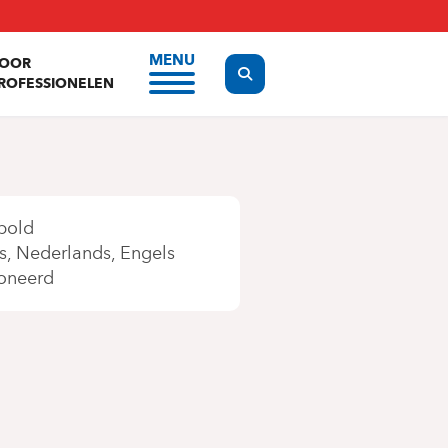
MENU
OOR
Display the search form
ROFESSIONELEN
pold
s
Nederlands
Engels
oneerd