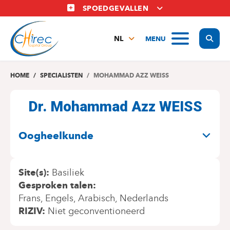
Overslaan
SPOEDGEVALLEN
en
naar
Display
MENU
de
NL
inhoud
FR
gaan
EN
HOME
SPECIALISTEN
MOHAMMAD AZZ WEISS
Dr. Mohammad Azz WEISS
SPECIALITEITEN
Oogheelkunde
Site(s)
Basiliek
Gesproken talen
Frans
Engels
Arabisch
Nederlands
RIZIV
Niet geconventioneerd