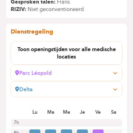
Gesproken talen
Frans
RIZIV
Niet geconventioneerd
Dienstregeling
Toon openingstijden voor alle medische
locaties
Parc Léopold
Rue du Trône, 100
1050 Bruxelles (Ixelles)
Delta
+32 2 434 81 03
Boulevard du Triomphe, 201
1160 Bruxelles (Auderghem)
Alleen telefonische afspraken
Lu
Ma
Me
Je
Ve
Sa
+32 2 434 81 17
Alleen telefonische afspraken
7h
8h