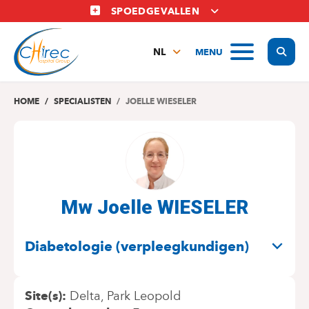
Overslaan
SPOEDGEVALLEN
en
naar
Display
MENU
de
NL
inhoud
FR
gaan
EN
HOME
SPECIALISTEN
JOELLE WIESELER
Mw Joelle WIESELER
SPECIALITEITEN
Diabetologie (verpleegkundigen)
Site(s)
Delta
Park Leopold