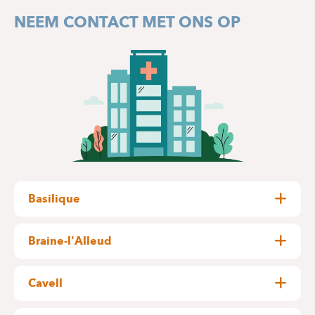
NEEM CONTACT MET ONS OP
Basilique
Pangaert, 37-47
1083 Ganshoren
Braine-l'Alleud
+32 2 434 21 11
Wayez, 35
1420 Braine l'Alleud
Cavell
Général Lotz, 37
GEBOUW A