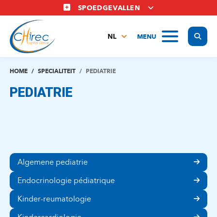
Overslaan
SPOEDGEVALLEN
en
naar
Display
MENU
de
NL
inhoud
FR
gaan
EN
HOME
SPECIALITEIT
PEDIATRIE
PEDIATRIE
Algemene pediatrie
Endocrinologie pédiatrique
Kinder-reumatologie