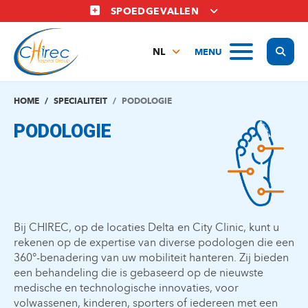
Overslaan
SPOEDGEVALLEN
en
naar
Display
MENU
de
NL
inhoud
FR
gaan
EN
HOME
SPECIALITEIT
PODOLOGIE
PODOLOGIE
Bij CHIREC, op de locaties Delta en City Clinic, kunt u
rekenen op de expertise van diverse podologen die een
360°-benadering van uw mobiliteit hanteren. Zij bieden
een behandeling die is gebaseerd op de nieuwste
medische en technologische innovaties, voor
volwassenen, kinderen, sporters of iedereen met een