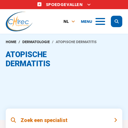
Overslaan
SPOEDGEVALLEN
en
naar
Display
MENU
de
NL
inhoud
FR
gaan
EN
HOME
DERMATOLOGIE
ATOPISCHE DERMATITIS
ATOPISCHE
DERMATITIS
Zoek een specialist