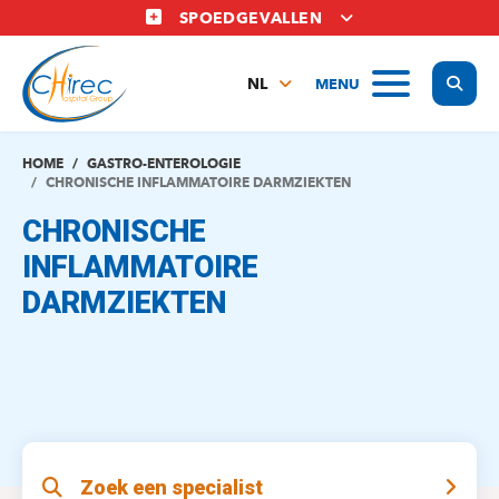
Overslaan
SPOEDGEVALLEN
en
naar
Display
MENU
de
NL
inhoud
FR
gaan
EN
HOME
GASTRO-ENTEROLOGIE
CHRONISCHE INFLAMMATOIRE DARMZIEKTEN
CHRONISCHE
INFLAMMATOIRE
DARMZIEKTEN
Zoek een specialist