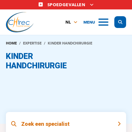
Overslaan
SPOEDGEVALLEN
en
naar
Display
MENU
de
NL
inhoud
FR
gaan
EN
HOME
EXPERTISE
KINDER HANDCHIRURGIE
KINDER
HANDCHIRURGIE
Zoek een specialist