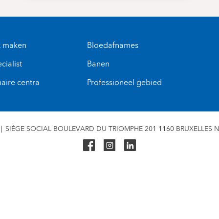
k maken
Bloedafnames
cialist
Banen
naire centra
Professioneel gebied
SIÈGE SOCIAL BOULEVARD DU TRIOMPHE 201 1160 BRUXELLES N° 