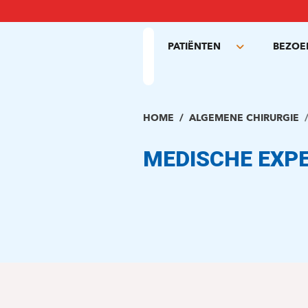
Overslaan
en
naar
PATIËNTEN
BEZOE
de
Toggle
inhoud
submenu
gaan
HOME
ALGEMENE CHIRURGIE
MEDISCHE EXPE