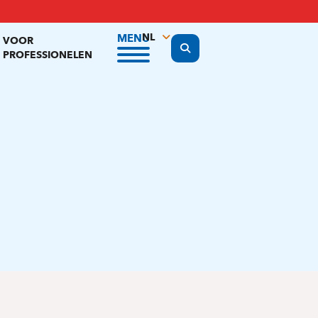
NL
MENU
VOOR
Display the search form
PROFESSIONELEN
FR
EN