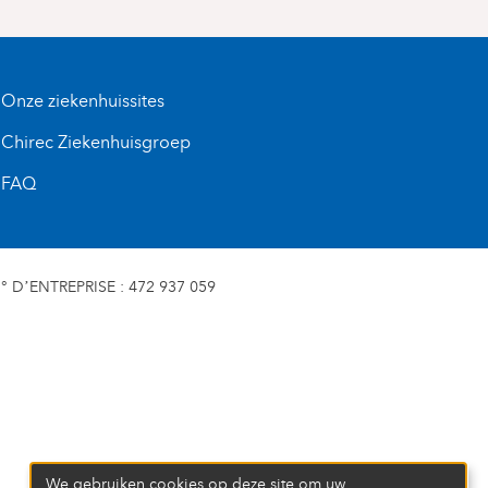
Onze ziekenhuissites
Chirec Ziekenhuisgroep
FAQ
D’ENTREPRISE : 472 937 059
We gebruiken cookies op deze site om uw