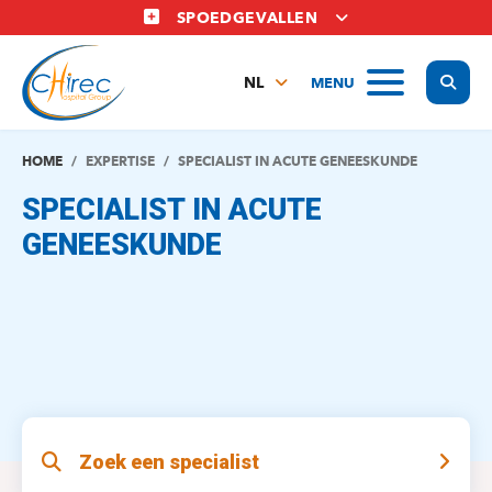
Overslaan
SPOEDGEVALLEN
en
naar
Display
MENU
de
NL
inhoud
FR
gaan
EN
HOME
EXPERTISE
SPECIALIST IN ACUTE GENEESKUNDE
SPECIALIST IN ACUTE
GENEESKUNDE
Zoek een specialist