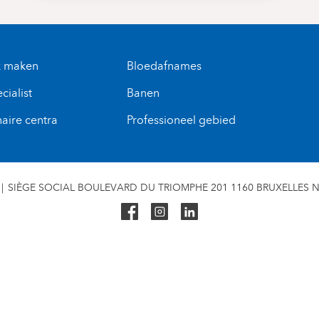
k maken
Bloedafnames
cialist
Banen
naire centra
Professioneel gebied
SIÈGE SOCIAL BOULEVARD DU TRIOMPHE 201 1160 BRUXELLES N° 