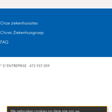
Onze ziekenhuissites
Chirec Ziekenhuisgroep
FAQ
D’ENTREPRISE : 472 937 059
We gebruiken cookies op deze site om uw