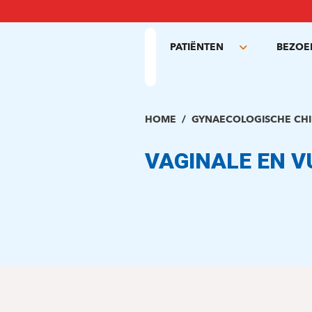
Overslaan
en
naar
PATIËNTEN
BEZOE
de
Toggle
inhoud
submenu
gaan
HOME
GYNAECOLOGISCHE CHI
VAGINALE EN V