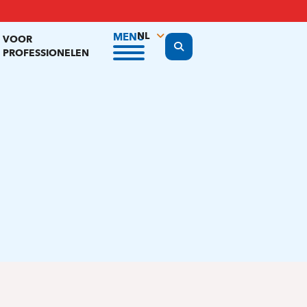
NL
MENU
VOOR
Display the search form
PROFESSIONELEN
FR
EN