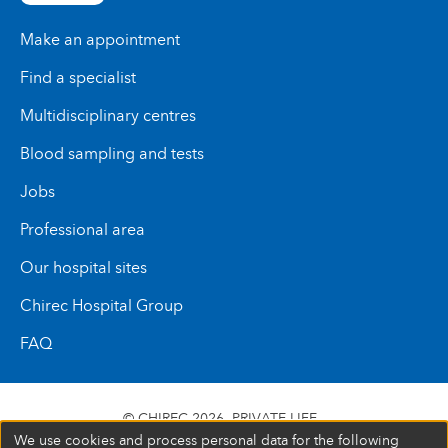
Email :
checkup.cpl@chirec.be
Make an appointment
Find a specialist
Multidisciplinary centres
Blood sampling and tests
Jobs
Professional area
Our hospital sites
Chirec Hospital Group
FAQ
© CHIREC 2026
PRIVATE LIFE
We use cookies and process personal data for the following
SIÈGE SOCIAL BOULEVARD DU TRIOMPHE 201 1160