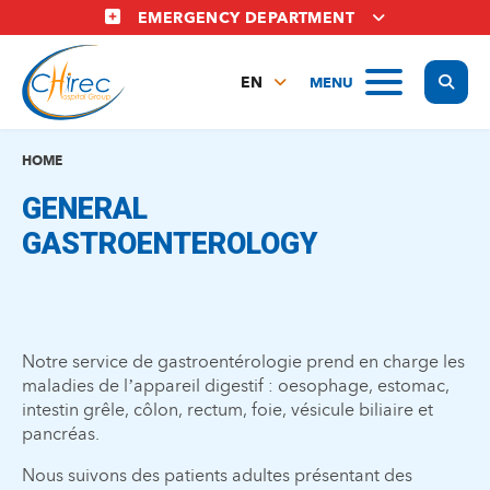
Skip
EMERGENCY DEPARTMENT
to
main
Display
MENU
content
EN
FR
NL
HOME
GENERAL
GASTROENTEROLOGY
Notre service de gastroentérologie prend en charge les
maladies de l’appareil digestif : oesophage, estomac,
intestin grêle, côlon, rectum, foie, vésicule biliaire et
pancréas.
Nous suivons des patients adultes présentant des