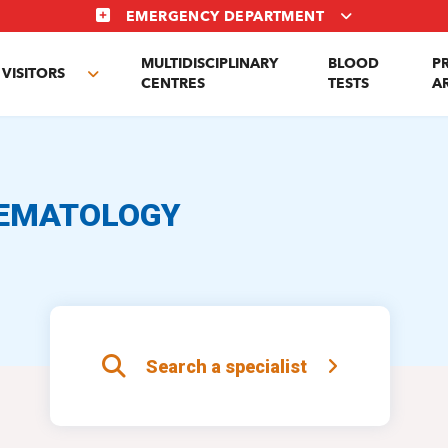
EMERGENCY DEPARTMENT
MULTIDISCIPLINARY
BLOOD
P
VISITORS
e
Toggle
CENTRES
TESTS
A
enu
submenu
AEMATOLOGY
Search a specialist