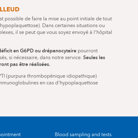
ALLEUD
est possible de faire la mise au point initiale de tout
hypoplaquettose). Dans certaines situations ou
exes, il se peut que vous soyez envoyé à l’hôpital
déficit en G6PD ou drépanocytaire
pourront
Seules les
sés, si nécessaire, dans notre service.
ont pas être réalisées.
 PTI (purpura thrombopénique idiopathique)
d’immunoglobulines en cas d’hypoplaquettose
ointment
Blood sampling and tests