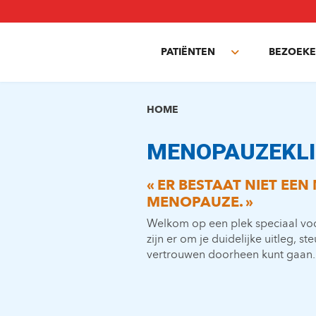
Overslaan
en
naar
PATIËNTEN
BEZOEKE
de
Toggle
inhoud
submenu
gaan
HOME
MENOPAUZEKLI
« ER BESTAAT NIET E
MENOPAUZE. »
Welkom op een plek speciaal voo
zijn er om je duidelijke uitleg, s
vertrouwen doorheen kunt gaan.