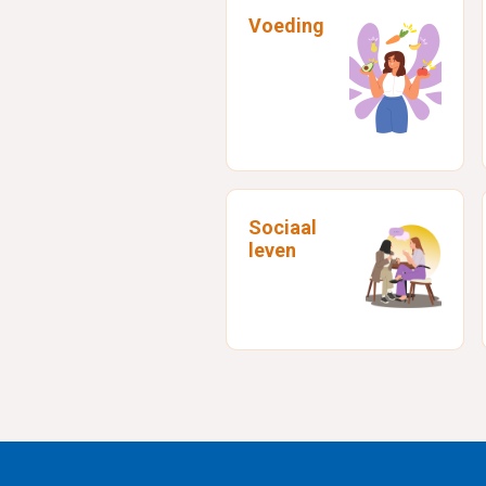
Voeding
Dr Anne-
Charlotte
VERDUYN
Gynaecoloog
Sociaal
leven