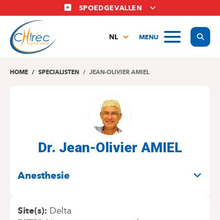
Overslaan
SPOEDGEVALLEN
en
naar
Display
MENU
de
NL
inhoud
FR
gaan
EN
HOME
SPECIALISTEN
JEAN-OLIVIER AMIEL
Dr. Jean-Olivier AMIEL
SPECIALITEITEN
Anesthesie
Site(s)
Delta