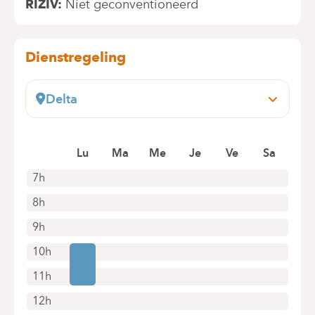
RIZIV
Niet geconventioneerd
Dienstregeling
Delta
Boulevard du Triomphe, 201
1160 Auderghem
Lu
Ma
Me
Je
Ve
Sa
+32 2 434 86 41
Alleen telefonische afspraken
7h
8h
9h
10h
11h
12h