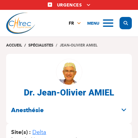
Aller
URGENCES
au
contenu
Display
MENU
principal
FR
NL
EN
ACCUEIL
SPÉCIALISTES
JEAN-OLIVIER AMIEL
Dr. Jean-Olivier AMIEL
SPÉCIALITÉS
Anesthésie
Site(s)
Delta