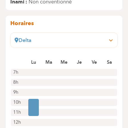
Inami
Non conventionné
Horaires
Delta
Boulevard du Triomphe, 201
1160 Auderghem
Lu
Ma
Me
Je
Ve
Sa
+32 2 434 86 41
Rendez-vous uniquement par téléphone
7h
8h
9h
10h
11h
12h