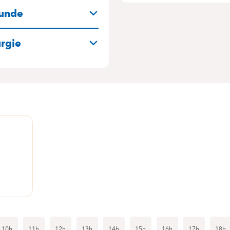
N
kunde
urgie
10h
11h
12h
13h
14h
15h
16h
17h
18h