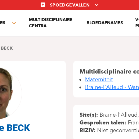
SPOEDGEVALLEN
MULTIDISCIPLINAIRE
V
RS
BLOEDAFNAMES
Toggle
CENTRA
P
submenu
 BECK
Multidisciplinaire c
Materniteit
Braine-l'Alleud - Wat
Site(s)
Braine-l'Alleud
Gesproken talen
Fran
ie BECK
RIZIV
Niet geconventi