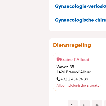
SPECIALITEITE
Gynaecologie-verlos
Gynaecologische chir
Dienstregeling
Braine-l'Alleud
Wayez, 35
1420 Braine-l'Alleud
+32 2 434 94 39
Alleen telefonische afspraken
7h
8h
9h