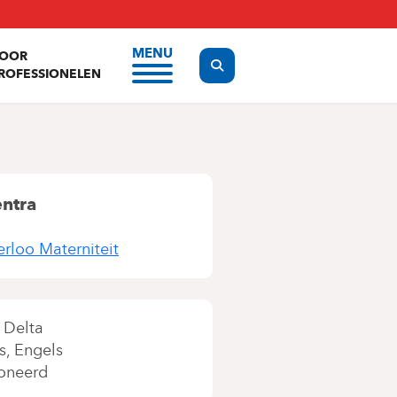
MENU
OOR
Display the search form
ROFESSIONELEN
entra
erloo Materniteit
Delta
s
Engels
oneerd