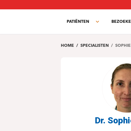
Overslaan
en
naar
PATIËNTEN
BEZOEKE
de
Toggle
inhoud
submenu
gaan
HOME
SPECIALISTEN
SOPHIE
Dr. Soph