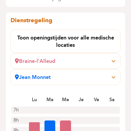
Dienstregeling
Toon openingstijden voor alle medische
locaties
Braine-l'Alleud
Wayez, 35
1420 Braine-l'Alleud
Jean Monnet
Boek online een afspraak
Avenue Jean Monnet, 12
1400 Nivelles (Baulers)
Boek online een afspraak
Lu
Ma
Me
Je
Ve
Sa
7h
8h
9h