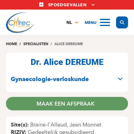
Overslaan
SPOEDGEVALLEN
en
naar
Display
MENU
de
NL
inhoud
FR
gaan
EN
HOME
SPECIALISTEN
ALICE DEREUME
Dr. Alice DEREUME
SPECIALITEITEN
Gynaecologie-verloskunde
MAAK EEN AFSPRAAK
Site(s)
Braine-l'Alleud
Jean Monnet
RIZIV
Gedeeltelijk gesubsidieerd