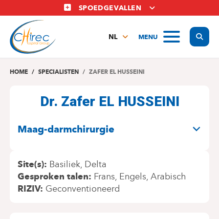
Overslaan
SPOEDGEVALLEN
en
naar
Display
MENU
de
NL
inhoud
FR
gaan
EN
HOME
SPECIALISTEN
ZAFER EL HUSSEINI
Dr. Zafer EL HUSSEINI
SPECIALITEITEN
Maag-darmchirurgie
Site(s)
Basiliek
Delta
Gesproken talen
Frans
Engels
Arabisch
RIZIV
Geconventioneerd