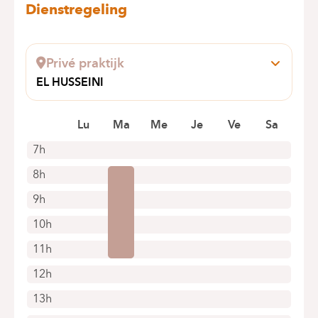
Dienstregeling
Privé praktijk
EL HUSSEINI
avenue Louise 284
1050 BRUXELLES
Lu
Ma
Me
Je
Ve
Sa
7h
8h
9h
10h
11h
12h
13h