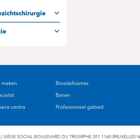
N
zichtschirurgie
gie
k maken
Bloedafnames
cialist
Banen
naire centra
Professioneel gebied
SIÈGE SOCIAL BOULEVARD DU TRIOMPHE 201 1160 BRUXELLES N° 