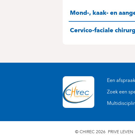
SPECIALITEITE
Mond-, kaak- en aange
Cervico-faciale chirur
Een afspraa
Zoek een spe
Multidiscipli
© CHIREC 2026
PRIVE LEVEN