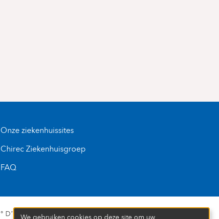
Onze ziekenhuissites
Chirec Ziekenhuisgroep
FAQ
D’ENTREPRISE : 472 937 059
We gebruiken cookies op deze site om uw