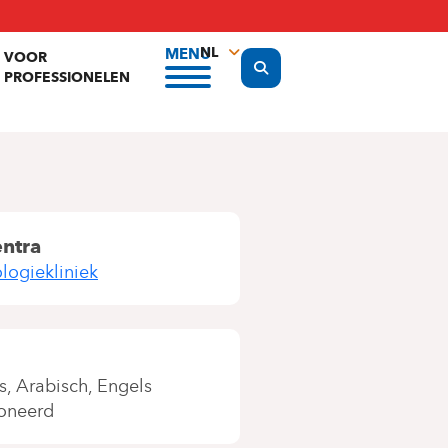
NL
MENU
VOOR
Display the search form
PROFESSIONELEN
FR
EN
entra
logiekliniek
s
Arabisch
Engels
oneerd