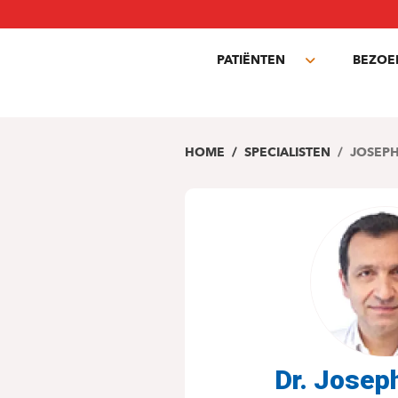
Overslaan
en
naar
PATIËNTEN
BEZOE
de
Toggle
inhoud
submenu
gaan
HOME
SPECIALISTEN
JOSEPH
Dr. Josep