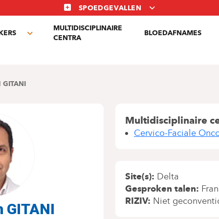
SPOEDGEVALLEN
MULTIDISCIPLINAIRE
KERS
BLOEDAFNAMES
Toggle
CENTRA
submenu
 GITANI
Multidisciplinaire c
Cervico-Faciale Onco
Site(s)
Delta
Gesproken talen
Fran
RIZIV
Niet geconventi
h GITANI