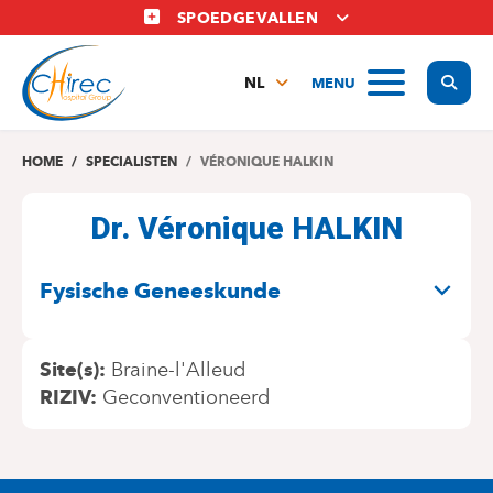
Overslaan
SPOEDGEVALLEN
en
naar
Display
MENU
de
NL
inhoud
FR
gaan
EN
HOME
SPECIALISTEN
VÉRONIQUE HALKIN
Dr. Véronique HALKIN
SPECIALITEITEN
Fysische Geneeskunde
Site(s)
Braine-l'Alleud
RIZIV
Geconventioneerd