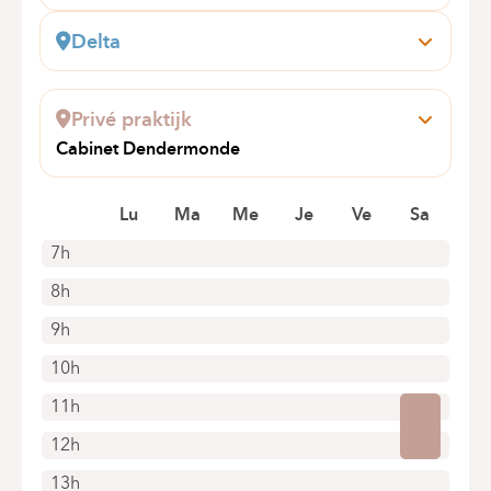
Delta
Boulevard du Triomphe, 201
1160 Auderghem
Privé praktijk
Boek online een afspraak
Cabinet Dendermonde
Gentse Steenweg 64
9200 Dendermonde
Lu
Ma
Me
Je
Ve
Sa
7h
8h
9h
10h
11h
12h
13h