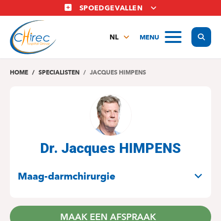
Overslaan
SPOEDGEVALLEN
en
naar
Display
MENU
de
NL
inhoud
FR
gaan
EN
HOME
SPECIALISTEN
JACQUES HIMPENS
Dr. Jacques HIMPENS
SPECIALITEITEN
Maag-darmchirurgie
MAAK EEN AFSPRAAK