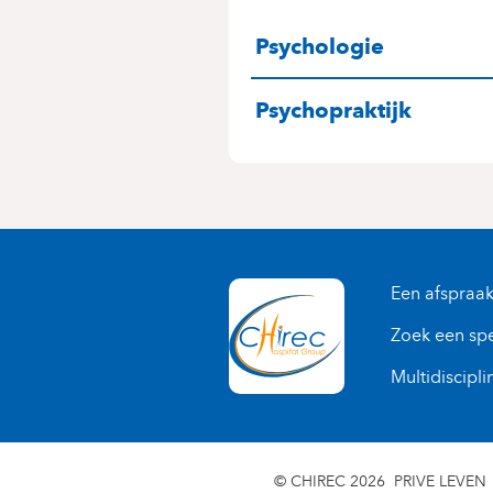
SPECIALITEITE
Psychologie
Psychopraktijk
Een afspraa
Zoek een spe
Multidiscipli
© CHIREC 2026
PRIVE LEVEN