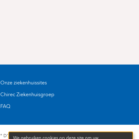
Onze ziekenhuissites
Chirec Ziekenhuisgroep
FAQ
D’ENTREPRISE : 472 937 059
We gebruiken cookies op deze site om uw