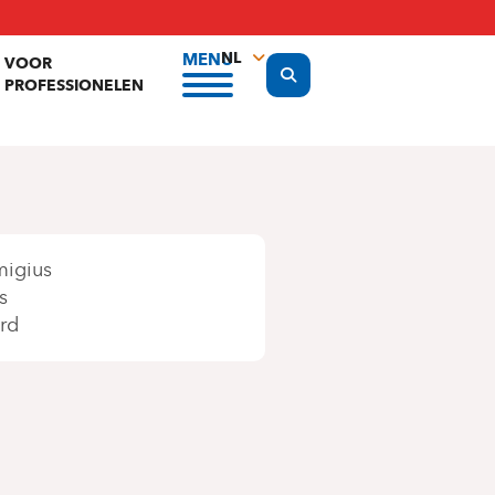
NL
MENU
VOOR
Display the search form
PROFESSIONELEN
FR
EN
migius
s
rd