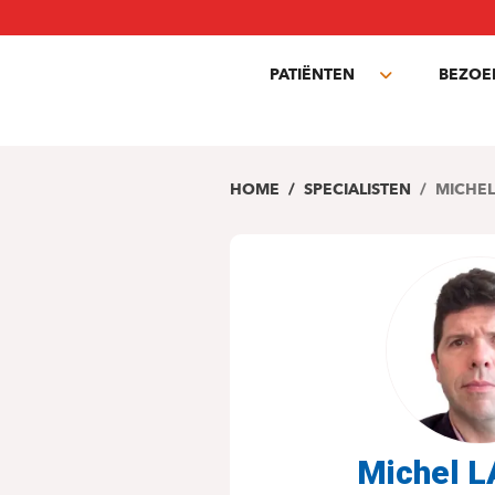
Overslaan
en
naar
PATIËNTEN
BEZOE
de
Toggle
inhoud
submenu
gaan
HOME
SPECIALISTEN
MICHEL
Michel 