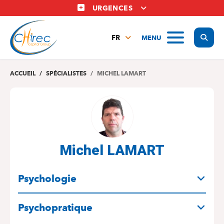
Aller
URGENCES
au
contenu
Display
MENU
principal
FR
NL
EN
ACCUEIL
SPÉCIALISTES
MICHEL LAMART
Michel LAMART
SPÉCIALITÉS
Psychologie
Psychopratique