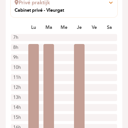
Privé praktijk
Cabinet privé - Vleurgat
Chaussée de Vleurgat 184
1000 Bruxelles
Lu
Ma
Me
Je
Ve
Sa
+32 2 375 51 41
7h
Alleen telefonische afspraken
8h
9h
10h
11h
12h
13h
14h
15h
16h