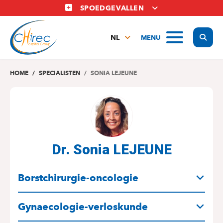
Overslaan
SPOEDGEVALLEN
en
naar
Display
MENU
de
NL
inhoud
FR
gaan
EN
HOME
SPECIALISTEN
SONIA LEJEUNE
Dr. Sonia LEJEUNE
SPECIALITEITEN
Borstchirurgie-oncologie
Gynaecologie-verloskunde