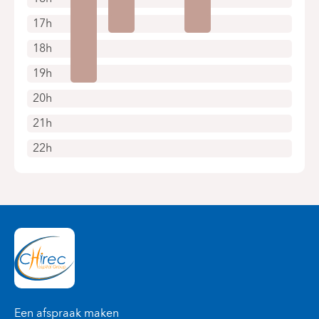
17h
18h
19h
20h
21h
22h
Een afspraak maken