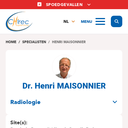
Overslaan
SPOEDGEVALLEN
en
naar
Display
MENU
de
NL
inhoud
FR
gaan
EN
HOME
SPECIALISTEN
HENRI MAISONNIER
Dr. Henri MAISONNIER
SPECIALITEITEN
Radiologie
Site(s)