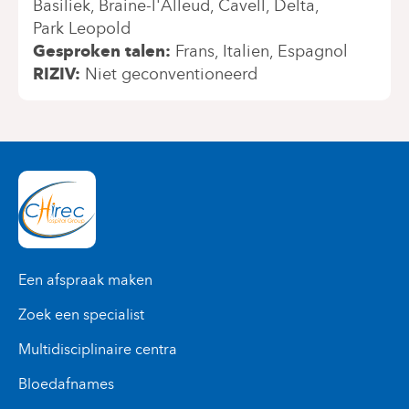
Basiliek
Braine-l'Alleud
Cavell
Delta
Park Leopold
Gesproken talen
Frans
Italien
Espagnol
RIZIV
Niet geconventioneerd
Een afspraak maken
Zoek een specialist
Multidisciplinaire centra
Bloedafnames