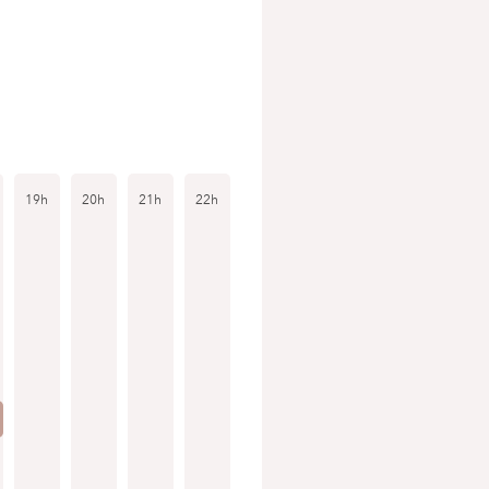
19h
20h
21h
22h