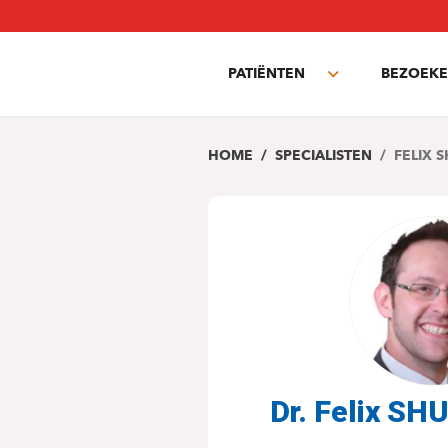
Overslaan
en
naar
PATIËNTEN
BEZOEKE
de
Toggle
inhoud
submenu
gaan
HOME
SPECIALISTEN
FELIX 
Dr. Felix S