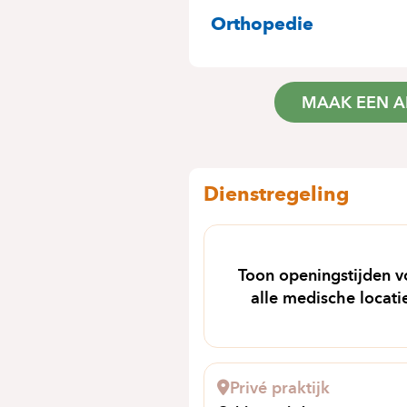
SPECIALITEITE
Orthopedie
MAAK EEN A
Dienstregeling
Toon openingstijden v
alle medische locati
Privé praktijk