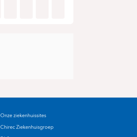
Onze ziekenhuissites
Chirec Ziekenhuisgroep