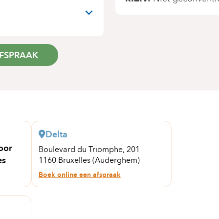
N
FSPRAAK
Delta
oor
Boulevard du Triomphe, 201
es
1160 Bruxelles (Auderghem)
Boek online een afspraak