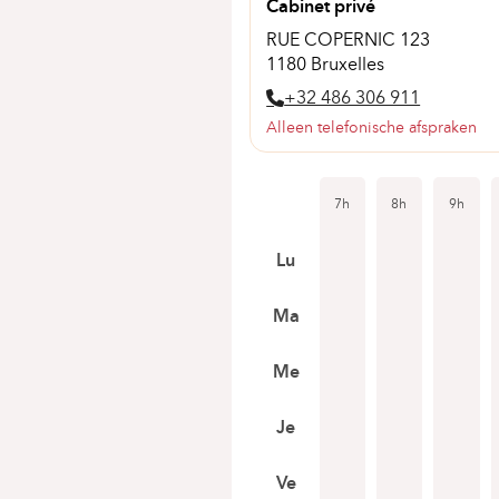
Cabinet privé
RUE COPERNIC 123
1180 Bruxelles
+32 486 306 911
Alleen telefonische afspraken
7h
8h
9h
Lu
Ma
Me
Je
Ve