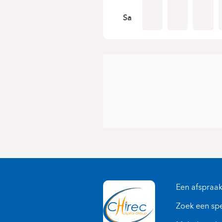
Sa
Een afspraa
Zoek een spe