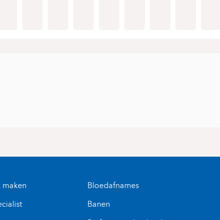
k maken
Bloedafnames
cialist
Banen