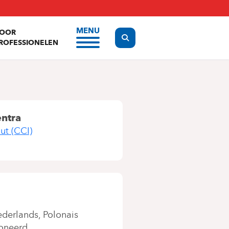
MENU
OOR
Display the search form
ROFESSIONELEN
entra
ut (CCI)
derlands
Polonais
oneerd