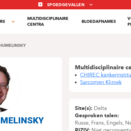
SPOEDGEVALLEN
MULTIDISCIPLINAIRE
V
RS
BLOEDAFNAMES
Toggle
CENTRA
P
submenu
SHUMELINSKY
Multidisciplinaire c
CHIREC kankerinstitu
Sarcomen Kliniek
Site(s)
Delta
Gesproken talen
HUMELINSKY
Russe
Frans
Engels
Ne
RIZIV
Niet geconventi