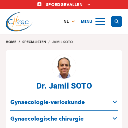
Overslaan
SPOEDGEVALLEN
en
naar
Display
MENU
de
NL
inhoud
FR
gaan
EN
HOME
SPECIALISTEN
JAMIL SOTO
Dr. Jamil SOTO
SPECIALITEITEN
Gynaecologie-verloskunde
Gynaecologische chirurgie