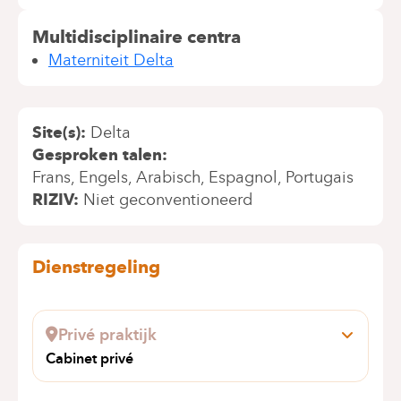
Multidisciplinaire centra
Materniteit Delta
Site(s)
Delta
Gesproken talen
Frans
Engels
Arabisch
Espagnol
Portugais
RIZIV
Niet geconventioneerd
Dienstregeling
Privé praktijk
Cabinet privé
AVE HENRY JASPAR 113
1060 SAINT-GILLES