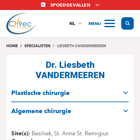
Overslaan
SPOEDGEVALLEN
en
naar
Display
MENU
de
NL
inhoud
FR
gaan
EN
HOME
SPECIALISTEN
LIESBETH VANDERMEEREN
Dr. Liesbeth
VANDERMEEREN
SPECIALITEITEN
Plastische chirurgie
Algemene chirurgie
Site(s)
Basiliek
St. Anna St. Remigius