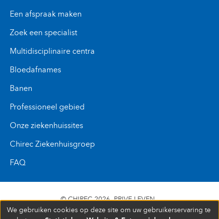
Een afspraak maken
Zoek een specialist
Multidisciplinaire centra
Bloedafnames
Banen
Professioneel gebied
Onze ziekenhuissites
Chirec Ziekenhuisgroep
FAQ
© CHIREC 2026
PRIVE LEVEN
We gebruiken cookies op deze site om uw gebruikerservaring te
SIÈGE SOCIAL BOULEVARD DU TRIOMPHE 201 1160