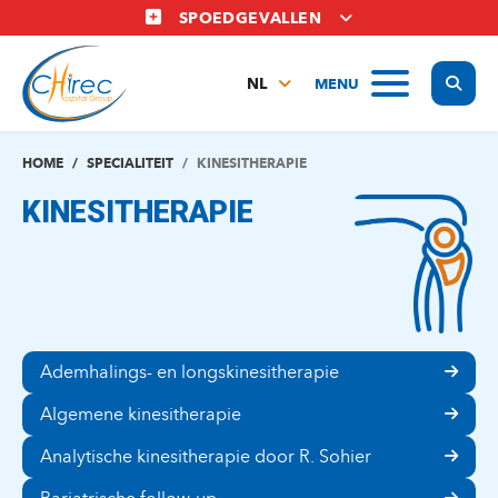
Overslaan
SPOEDGEVALLEN
en
naar
Display
MENU
de
NL
inhoud
FR
gaan
EN
HOME
SPECIALITEIT
KINESITHERAPIE
KINESITHERAPIE
Ademhalings- en longskinesitherapie
Algemene kinesitherapie
Analytische kinesitherapie door R. Sohier