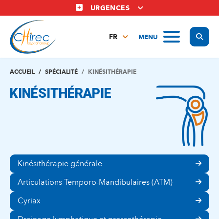
Aller
URGENCES
au
contenu
Display
MENU
principal
FR
NL
EN
ACCUEIL
SPÉCIALITÉ
KINÉSITHÉRAPIE
KINÉSITHÉRAPIE
Kinésithérapie générale
Articulations Temporo-Mandibulaires (ATM)
Cyriax