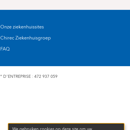
Onze ziekenhuissites
Chirec Ziekenhuisgroep
FAQ
D’ENTREPRISE : 472 937 059
We gebruiken cookies op deze site om uw