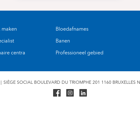
k maken
Bloedafnames
cialist
Banen
naire centra
Professioneel gebied
SIÈGE SOCIAL BOULEVARD DU TRIOMPHE 201 1160 BRUXELLES N° 