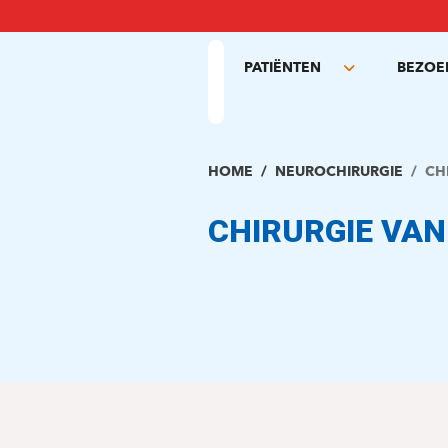
Overslaan
en
naar
PATIËNTEN
BEZOE
de
Toggle
inhoud
submenu
gaan
HOME
NEUROCHIRURGIE
CH
CHIRURGIE VAN