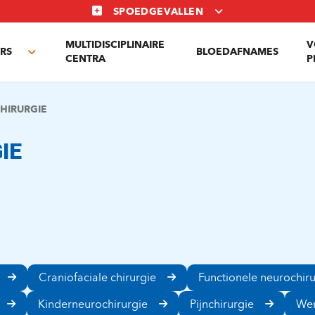
SPOEDGEVALLEN
MULTIDISCIPLINAIRE
V
RS
BLOEDAFNAMES
Toggle
CENTRA
P
submenu
HIRURGIE
IE
Craniofaciale chirurgie
Functionele neurochir
Kinderneurochirurgie
Pijnchirurgie
Wer