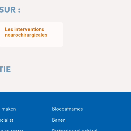
SUR :
Les interventions
neurochirurgicales
TIE
k maken
Bloedafnames
cialist
Banen