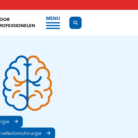
MENU
OOR
Display the search form
ROFESSIONELEN
urgie
velkolomchirurgie