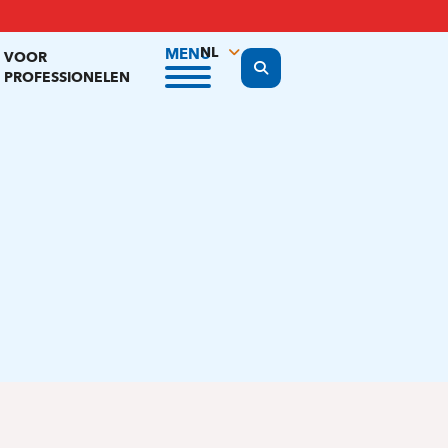
NL
MENU
VOOR
Display the search form
PROFESSIONELEN
FR
EN