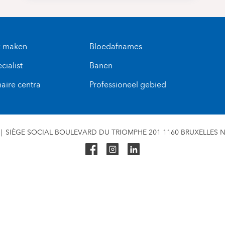
k maken
Bloedafnames
cialist
Banen
naire centra
Professioneel gebied
SIÈGE SOCIAL BOULEVARD DU TRIOMPHE 201 1160 BRUXELLES N° 