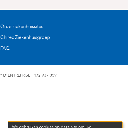
Onze ziekenhuissites
Chirec Ziekenhuisgroep
FAQ
D’ENTREPRISE : 472 937 059
We gebruiken cookies op deze site om uw