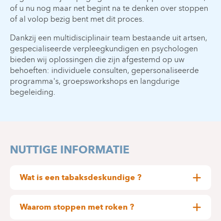
of u nu nog maar net begint na te denken over stoppen
of al volop bezig bent met dit proces.
Dankzij een multidisciplinair team bestaande uit artsen,
gespecialiseerde verpleegkundigen en psychologen
bieden wij oplossingen die zijn afgestemd op uw
behoeften: individuele consulten, gepersonaliseerde
programma's, groepsworkshops en langdurige
begeleiding.
NUTTIGE INFORMATIE
Wat is een tabaksdeskundige ?
Dit is een arts, psycholoog, verpleegkundige,
verloskundige of kinesist die een gespecialiseerde
Waarom stoppen met roken ?
opleiding heeft gevolgd over de schadelijke