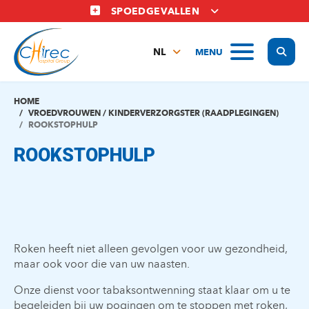
Overslaan
SPOEDGEVALLEN
en
naar
Display
MENU
de
NL
inhoud
FR
gaan
EN
HOME
VROEDVROUWEN / KINDERVERZORGSTER (RAADPLEGINGEN)
ROOKSTOPHULP
ROOKSTOPHULP
Roken heeft niet alleen gevolgen voor uw gezondheid,
maar ook voor die van uw naasten.
Onze dienst voor tabaksontwenning staat klaar om u te
begeleiden bij uw pogingen om te stoppen met roken,