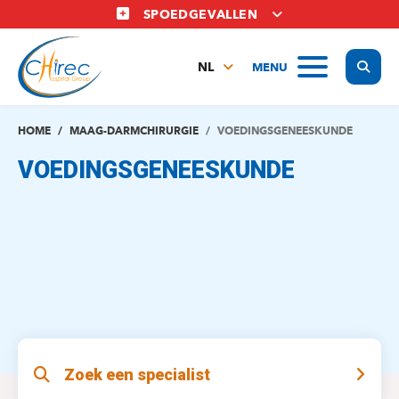
Overslaan
SPOEDGEVALLEN
en
naar
Display
MENU
de
NL
inhoud
FR
gaan
EN
HOME
MAAG-DARMCHIRURGIE
VOEDINGSGENEESKUNDE
VOEDINGSGENEESKUNDE
Zoek een specialist