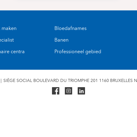
k maken
Bloedafnames
cialist
Banen
naire centra
Professioneel gebied
SIÈGE SOCIAL BOULEVARD DU TRIOMPHE 201 1160 BRUXELLES N° 