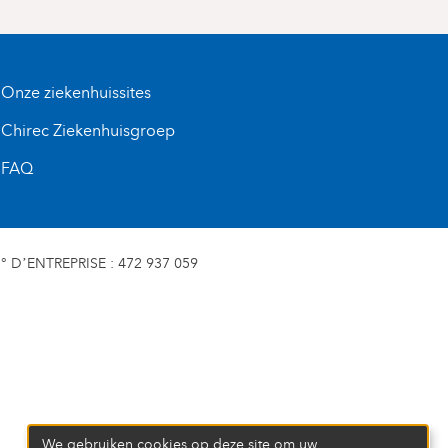
Onze ziekenhuissites
Chirec Ziekenhuisgroep
FAQ
D’ENTREPRISE : 472 937 059
We gebruiken cookies op deze site om uw