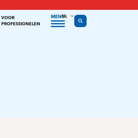
NL
MENU
VOOR
Display the search form
PROFESSIONELEN
FR
EN