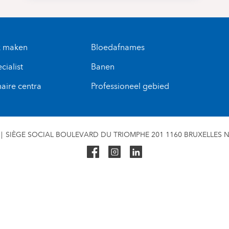
k maken
Bloedafnames
cialist
Banen
naire centra
Professioneel gebied
SIÈGE SOCIAL BOULEVARD DU TRIOMPHE 201 1160 BRUXELLES N° 