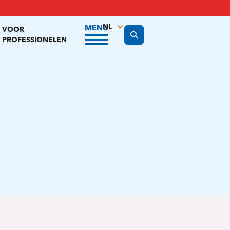
NL
MENU
VOOR
Display the search form
PROFESSIONELEN
FR
EN