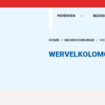
Overslaan
en
naar
PATIËNTEN
BEZOE
de
Toggle
inhoud
submenu
gaan
HOME
NEUROCHIRURGIE
WE
WERVELKOLOM