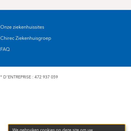
Onze ziekenhuissites
Chirec Ziekenhuisgroep
FAQ
D’ENTREPRISE : 472 937 059
We gebruiken cookies op deze site om uw